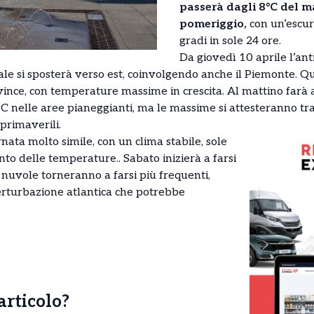
passerà dagli 8°C del ma
pomeriggio,
con un’escur
gradi in sole 24 ore.
Da giovedì 10 aprile l’ant
ale si sposterà verso est, coinvolgendo anche il Piemonte. Q
ovince, con temperature massime in crescita. Al mattino farà
 9°C nelle aree pianeggianti, ma le massime si attesteranno tra
 primaverili.
ata molto simile, con un clima stabile, sole
to delle temperature.. Sabato inizierà a farsi
uvole torneranno a farsi più frequenti,
perturbazione atlantica che potrebbe
’articolo?