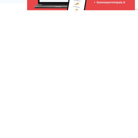
Risorse
 una Segnalazione
r la tua pubblicità