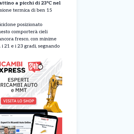
ttino a picchi di 23°C nel
sione termica di ben 15
iciclone posizionato
uesto comporterà cieli
 ancora fresco, con minime
 i 21 e i 23 gradi, segnando