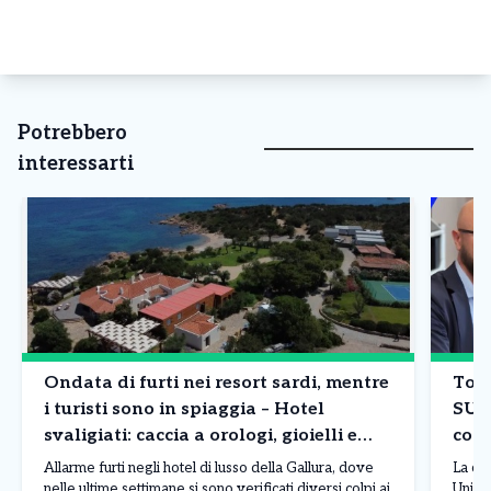
Potrebbero
interessarti
Ondata di furti nei resort sardi, mentre
Tori
i turisti sono in spiaggia – Hotel
SUA
svaligiati: caccia a orologi, gioielli e
comp
borse
Allarme furti negli hotel di lusso della Gallura, dove
La co
nelle ultime settimane si sono verificati diversi colpi ai
Unico 