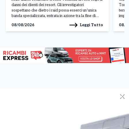
danni dei clienti dei resort. Gli investigatori
Torin
sospettano che dietro i raid possa esserci un’unica
territ
banda specializzata, entrata in azione tra la fine di
impres
luglio e l’inizio di agosto nelle località più esclusive
centr
Leggi Tutto
08/08/2026
08/0
della costa sarda. L’ultimo […]
Paolo
(Sport
✕