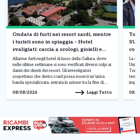
Ondata di furti nei resort sardi, mentre
Tori
i turisti sono in spiaggia – Hotel
SUA
svaligiati: caccia a orologi, gioielli e
comp
borse
Allarme furti negli hotel di lusso della Gallura, dove
La co
nelle ultime settimane si sono verificati diversi colpi ai
Unico 
danni dei clienti dei resort. Gli investigatori
Torin
sospettano che dietro i raid possa esserci un’unica
territ
banda specializzata, entrata in azione tra la fine di
impres
luglio e l’inizio di agosto nelle località più esclusive
centr
Leggi Tutto
08/08/2026
08/0
della costa sarda. L’ultimo […]
Paolo
(Sport