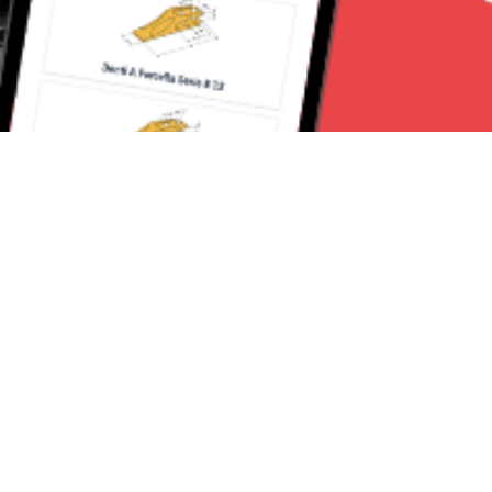
Seguici su:
Torino News 24
Lavora con noi