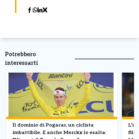
Potrebbero
interessarti
Il dominio di Pogacar, un ciclista
L’in
imbattibile. E anche Merckx lo esalta:
filo