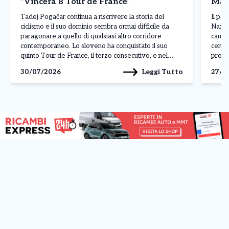
“Vincerà 8 Tour de France”
Mald
Tadej Pogačar continua a riscrivere la storia del
Il pos
ciclismo e il suo dominio sembra ormai difficile da
Nazion
paragonare a quello di qualsiasi altro corridore
candid
contemporaneo. Lo sloveno ha conquistato il suo
centro
quinto Tour de France, il terzo consecutivo, e nel
profe
corso della stagione ha già ottenuto 19 successi,
russa,
Leggi Tutto
30/07/2026
27/0
dimostrando una superiorità evidente per qualità,
creand
continuità […]