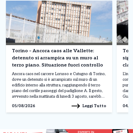
Torino – Ancora caos alle Vallette:
Tori
detenuto si arrampica su un muro al
siga
terzo piano. Situazione fuori controllo
clan
prod
Ancora caos nel carcere Lorusso e Cutugno di Torino,
L’inda
dove un detenuto si è arrampicato sul muro di un
contr
edificio interno alla struttura, raggiungendo il terzo
punto
piano del cortile passeggi del padiglione A. Il gesto,
clande
avvenuto nella mattinata di lunedì 3 agosto, sarebbe
Guardi
legato a una protesta, anche se al momento non sono
fabbri
Leggi Tutto
05/08/2026
04/0
ancora stati […]
Reale
denom