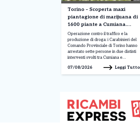
Torino – Scoperta maxi
piantagione di marijuana di
1600 piante a Cumiana.
Sette arresti
Operazione contro il traffico e la
produzione di droga: i Carabinieri del
Comando Provinciale di Torino hanno
arrestato sette persone in due distinti
interventi svolti tra Cumiana e
Bardonecchia. L’attività rientra nei
Leggi Tutto
07/08/2026
controlli intensificati per contrastare lo
spaccio e la coltivazione di sostanze
stupefacenti sul territorio. L’operazione
più rilevante è stata condotta a
Cumiana, dove […]