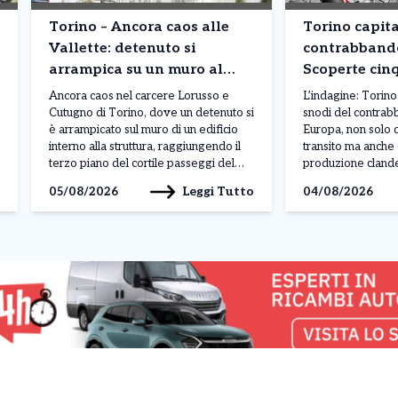
Torino – Ancora caos alle
Torino capita
Vallette: detenuto si
contrabbando
arrampica su un muro al
Scoperte cin
terzo piano. Situazione fuori
clandestine: 
Ancora caos nel carcere Lorusso e
L’indagine: Torino
controllo
pacchetti pr
Cutugno di Torino, dove un detenuto si
snodi del contrabb
è arrampicato sul muro di un edificio
Europa, non solo 
interno alla struttura, raggiungendo il
transito ma anche
terzo piano del cortile passeggi del
produzione clande
padiglione A. Il gesto, avvenuto nella
congiunta di Carab
Leggi Tutto
05/08/2026
04/08/2026
mattinata di lunedì 3 agosto, sarebbe
Finanza ha portato
legato a una protesta, anche se al
cinque fabbriche i
momento non sono ancora stati […]
tra Torino, Venari
Torinese e Avigli
denominata […]