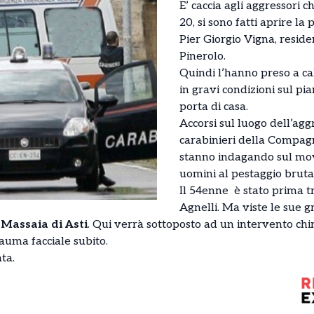
E’ caccia agli aggressori ch
20, si sono fatti aprire l
Pier Giorgio Vigna, reside
Pinerolo.
Quindi l’hanno preso a c
in gravi condizioni sul pi
porta di casa.
Accorsi sul luogo dell’aggr
carabinieri della Compagn
stanno indagando sul mov
uomini al pestaggio bruta
Il 54enne è stato prima t
Agnelli. Ma viste le sue g
 Massaia di Asti
. Qui verrà sottoposto ad un intervento chi
rauma facciale subito.
ta.