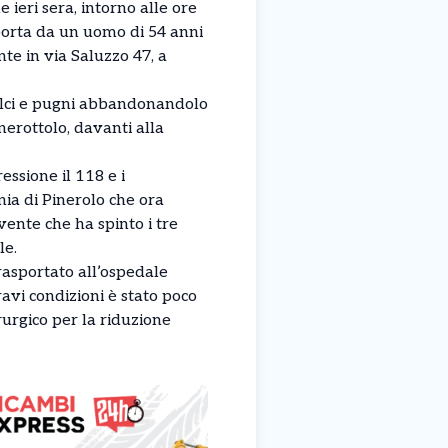
e ieri sera, intorno alle ore
a porta da un uomo di 54 anni
nte in via Saluzzo 47, a
alci e pugni abbandonandolo
anerottolo, davanti alla
essione il 118 e i
ia di Pinerolo che ora
ente che ha spinto i tre
le.
rasportato all’ospedale
ravi condizioni è stato poco
rurgico per la riduzione