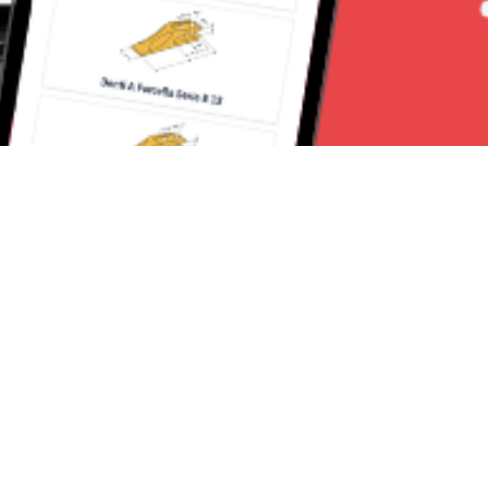
Seguici su:
Torino News 24
Lavora con noi