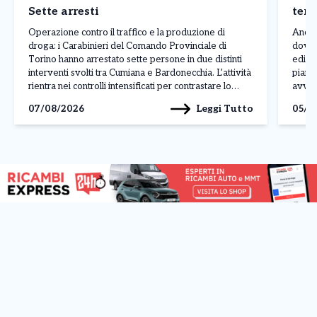
Sette arresti
terz
Operazione contro il traffico e la produzione di
Ancor
droga: i Carabinieri del Comando Provinciale di
dove 
Torino hanno arrestato sette persone in due distinti
edific
interventi svolti tra Cumiana e Bardonecchia. L’attività
piano 
rientra nei controlli intensificati per contrastare lo
avven
spaccio e la coltivazione di sostanze stupefacenti sul
legat
Leggi Tutto
07/08/2026
05/0
territorio. L’operazione più rilevante è stata condotta
ancora
a Cumiana, dove […]