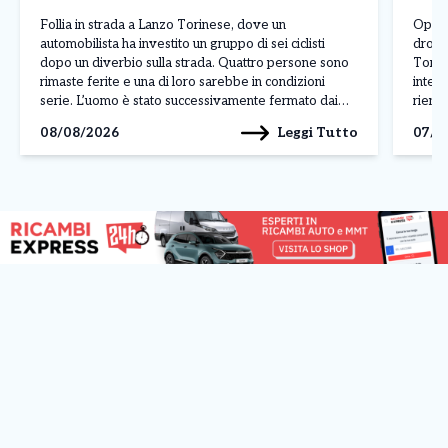
Follia in strada a Lanzo Torinese, dove un
Operaz
automobilista ha investito un gruppo di sei ciclisti
droga
dopo un diverbio sulla strada. Quattro persone sono
Torino
rimaste ferite e una di loro sarebbe in condizioni
interv
serie. L’uomo è stato successivamente fermato dai
rientr
carabinieri con l’accusa di tentato omicidio. A
spacci
Leggi Tutto
08/08/2026
07/0
raccontare la dinamica dell’accaduto è stato uno dei
territ
[…]
a Cum