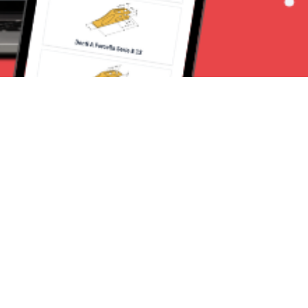
Seguici su:
Torino News 24
Lavora con noi
Chi Siamo