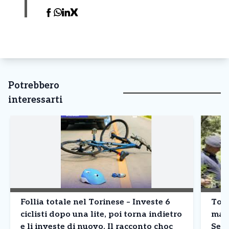
Potrebbero
interessarti
Follia totale nel Torinese – Investe 6
Tori
ciclisti dopo una lite, poi torna indietro
mari
e li investe di nuovo. Il racconto choc
Sett