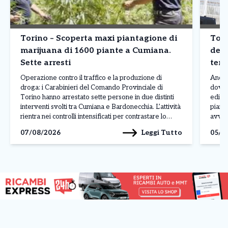
Torino – Scoperta maxi piantagione di
Tori
marijuana di 1600 piante a Cumiana.
dete
Sette arresti
terz
Operazione contro il traffico e la produzione di
Ancor
droga: i Carabinieri del Comando Provinciale di
dove 
Torino hanno arrestato sette persone in due distinti
edific
interventi svolti tra Cumiana e Bardonecchia. L’attività
piano 
rientra nei controlli intensificati per contrastare lo
avven
spaccio e la coltivazione di sostanze stupefacenti sul
legat
Leggi Tutto
07/08/2026
05/0
territorio. L’operazione più rilevante è stata condotta
ancora
a Cumiana, dove […]