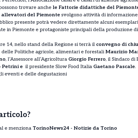
Perfection, l’Associazione casare e casari di aziende agricol
 possono trovare anche
le Fattorie didattiche del Piemont
 allevatori del Piemonte
svolgono attività di informazione
pubblico presente potrà vedere direttamente alcuni esemplari d
ate in Piemonte e protagoniste principali della produzione di 
re 14, nello stand della Regione si terrà il
convegno di chi
ro delle Politiche agricole, alimentari e forestali
Maurizio Ma
ino
, l’Assessore all’Agricoltura
Giorgio Ferrero
, il Sindaco di
 Petrini e
il presidente Slow Food Italia
Gaetano Pascale
.
i eventi e delle degustazioni
’articolo?
cial e menziona
TorinoNews24 - Notizie da Torino