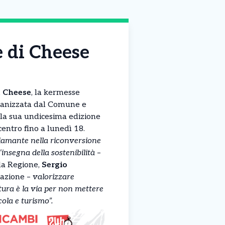
e di Cheese
,
Cheese
, la kermesse
ganizzata dal Comune e
alla sua undicesima edizione
centro fino a lunedì 18.
diamante nella riconversione
insegna della sostenibilità
–
lla Regione,
Sergio
razione –
valorizzare
ltura è la via per non mettere
ola e turismo”.