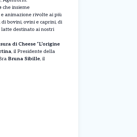
e, Agenform.
e
che insieme
 e animazione rivolte ai più
i bovini, ovini e caprini, di
latte destinato ai nostri
usura
di Cheese
“
L’origine
rtina
, il Presidente della
 Bra
Bruna Sibille
, il