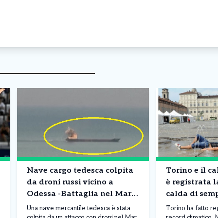
Nave cargo tedesca colpita
Torino e il ca
da droni russi vicino a
è registrata 
Odessa -Battaglia nel Mar
calda di semp
Nero
da record
Una nave mercantile tedesca è stata
Torino ha fatto r
colpita da un attacco con droni nel Mar
record climatico. N