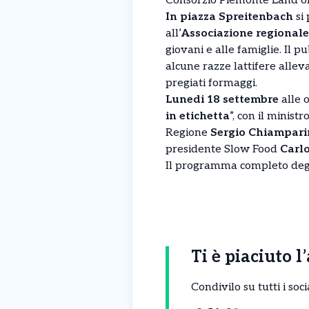
Consorzio Piemonte Land of 
In piazza Spreitenbach
si
all’
Associazione regionale
giovani e alle famiglie. Il 
alcune razze lattifere allev
pregiati formaggi.
Lunedi 18 settembre
alle o
in etichetta
”, con il minist
Regione
Sergio Chiampar
presidente Slow Food
Carlo
Il programma completo degl
Ti è piaciuto l
Condivilo su tutti i so