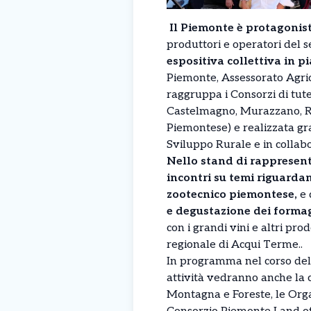
Il Piemonte è protagonis
produttori e operatori del se
espositiva collettiva in 
Piemonte, Assessorato Agri
raggruppa i Consorzi di tut
Castelmagno, Murazzano, R
Piemontese) e realizzata gr
Sviluppo Rurale e in colla
Nello stand di rappresent
incontri su temi riguardan
zootecnico piemontese,
e 
e degustazione dei forma
con i grandi vini e altri pro
regionale di Acqui Terme..
In programma nel corso delle
attività vedranno anche la 
Montagna e Foreste, le Orga