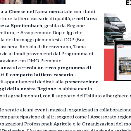
ta a Cheese nell’area mercatale
con i tanti
ttore lattiero caseario di qualità, e
nell’area
piazza Spreitenbach
, gestita da Regione
coltura, e Assopiemonte Dop e Igp che
ela dei formaggi piemontesi a DOP (Bra,
aschera, Robiola di Roccaverano, Toma
azie ai fondi provenienti dal Programma di
borazione con DMO Piemonte.
anza si articola un ricco programma di
ti il comparto lattiero-caseario –
di appuntamenti dedicati alla
presentazione
ggi della nostra Regione
in abbinamento
dotti agroalimentari, con il supporto dell’Istituto alberghiero
 serate alcuni eventi musicali organizzati in collaborazione c
compartecipazione di altri soggetti come l’Assessorato region
nizzazioni Professionali Agricole e le Organizzazioni del mo