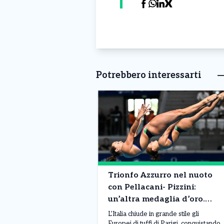
Potrebbero interessarti
Trionfo Azzurro nel nuoto
con Pellacani- Pizzini:
un’altra medaglia d’oro.
Chiara è nella leggenda!
L’Italia chiude in grande stile gli
Europei di tuffi di Parigi, conquistando