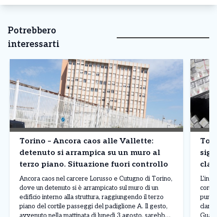
Potrebbero
interessarti
Torino – Ancora caos alle Vallette:
Tori
detenuto si arrampica su un muro al
siga
terzo piano. Situazione fuori controllo
clan
prod
Ancora caos nel carcere Lorusso e Cutugno di Torino,
L’inda
dove un detenuto si è arrampicato sul muro di un
contr
edificio interno alla struttura, raggiungendo il terzo
punto
piano del cortile passeggi del padiglione A. Il gesto,
clande
avvenuto nella mattinata di lunedì 3 agosto, sarebbe
Guardi