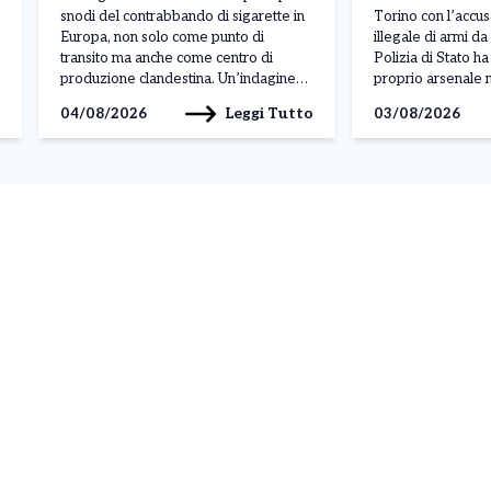
pacchetti prodotti
snodi del contrabbando di sigarette in
Torino con l’accu
Europa, non solo come punto di
illegale di armi d
transito ma anche come centro di
Polizia di Stato h
produzione clandestina. Un’indagine
proprio arsenale n
congiunta di Carabinieri e Guardia di
della sua abitazio
Leggi Tutto
04/08/2026
03/08/2026
Finanza ha portato alla scoperta di
Moncalieri. L’oper
cinque fabbriche illegali e due depositi
nell’ambito di un’a
tra Torino, Venaria Reale, Caselle
condotta dagli age
Torinese e Avigliana. L’operazione,
commissariato Bo
denominata […]