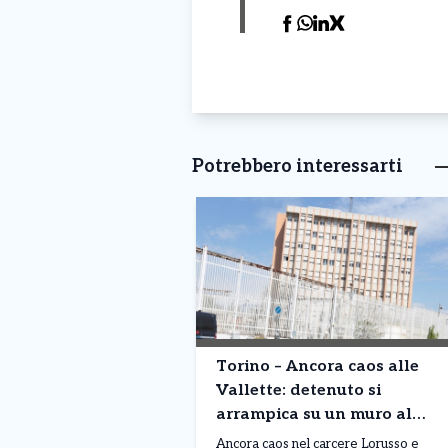
Potrebbero interessarti
Torino – Ancora caos alle
Vallette: detenuto si
arrampica su un muro al
terzo piano. Situazione fuori
Ancora caos nel carcere Lorusso e