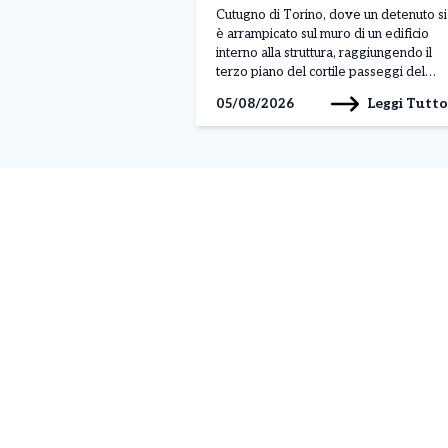
controllo
Cutugno di Torino, dove un detenuto si
è arrampicato sul muro di un edificio
interno alla struttura, raggiungendo il
terzo piano del cortile passeggi del
padiglione A. Il gesto, avvenuto nella
Leggi Tutto
05/08/2026
mattinata di lunedì 3 agosto, sarebbe
legato a una protesta, anche se al
momento non sono ancora stati […]