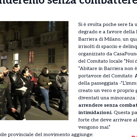
enderemo senza combattere
Si è svolta poche sere fa 
degrado e a favore della l
Barriera di Milano, un qu
irrisolti di spaccio e deli
organizzato da CasaPound 
del Comitato locale “Noi d
“Abitare in Barriera non è 
portavoce del Comitato
della passeggiata -“L’imm
creato un vero e proprio g
diventati una minoranza
arrendere senza combat
intimidazioni.
Questa pa
forte che deve arrivare al
vengono mai.”
bile provinciale del movimento aggiunge: