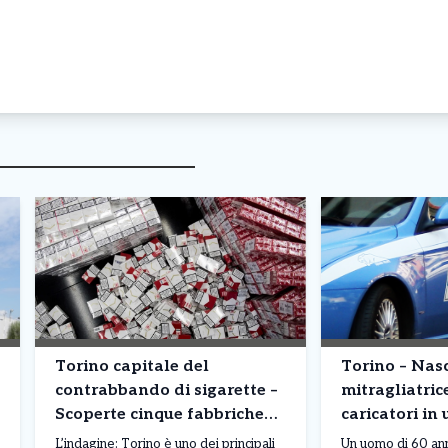
Torino capitale del
Torino – Na
contrabbando di sigarette –
mitragliatric
Scoperte cinque fabbriche
caricatori in 
clandestine: milioni di
corso Moncali
L’indagine: Torino è uno dei principali
Un uomo di 60 anni