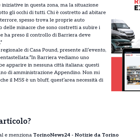
iniziative in questa zona, ma la situazione
to gli occhi di tutti. Chi è costretto ad abitare
terrore, spesso trova le proprie auto
 delle minacce che sono costretti a subire i
e ha preso il controllo di Barriera deve
.”
 regionale di Casa Pound, presente all’evento,
pentastellata:”In Barriera vediamo uno
e apparire in nessuna città italiana: questi
n anno di amministrazione Appendino. Non mi
he il M5S è un bluff, quest’area necessità di
’articolo?
cial e menziona
TorinoNews24 - Notizie da Torino