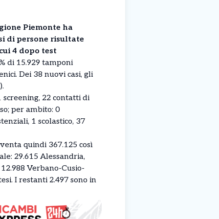
Regione Piemonte ha
i di persone risultate
 cui 4 dopo test
2 % di 15.929 tamponi
enici. Dei 38 nuovi casi, gli
).
11 screening, 22 contatti di
rso; per ambito: 0
enziali, 1 scolastico, 37
 diventa quindi 367.125 così
ale: 29.615 Alessandria,
i, 12.988 Verbano-Cusio-
si. I restanti 2.497 sono in