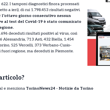
622. I tamponi diagnostici finora processati
to a ieri), di cui 1.798.453 risultati negativi.
r l’ottavo giorno consecutivo nessun
ve al test del Covid-19 è stato comunicato
Regione.
696 deceduti risultati positivi al virus, così
6 Alessandria, 713 Asti, 432 Biella, 1.454
rino, 525 Vercelli, 373 Verbano-Cusio-
i fuori regione, ma deceduti in Piemonte.
’articolo?
cial e menziona
TorinoNews24 - Notizie da Torino