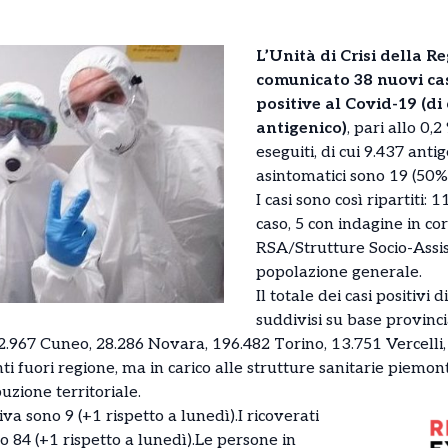
L’Unità di Crisi della 
comunicato 38 nuovi cas
positive al Covid-19 (di
antigenico)
, pari allo 0,
eseguiti, di cui 9.437 antig
asintomatici sono 19 (50%
I casi sono così ripartiti: 
caso, 5 con indagine in co
RSA/Strutture Socio-Assist
popolazione generale.
Il totale dei casi positivi
suddivisi su base provinci
 52.967 Cuneo, 28.286 Novara, 196.482 Torino, 13.751 Vercell
ti fuori regione, ma in carico alle strutture sanitarie piemonte
uzione territoriale.
siva sono 9 (+1 rispetto a lunedì).I ricoverati
o 84 (+1 rispetto a lunedì).Le persone in