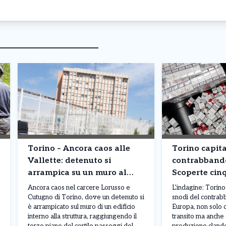
Torino – Ancora caos alle
Torino capita
Vallette: detenuto si
contrabbando
arrampica su un muro al
Scoperte cin
terzo piano. Situazione fuori
clandestine: 
Ancora caos nel carcere Lorusso e
L’indagine: Torino
controllo
pacchetti pr
Cutugno di Torino, dove un detenuto si
snodi del contrabb
è arrampicato sul muro di un edificio
Europa, non solo 
interno alla struttura, raggiungendo il
transito ma anche