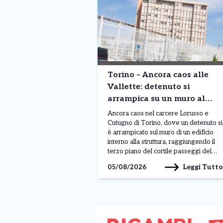
Torino – Ancora caos alle
Vallette: detenuto si
arrampica su un muro al
terzo piano. Situazione fuori
Ancora caos nel carcere Lorusso e
controllo
Cutugno di Torino, dove un detenuto si
è arrampicato sul muro di un edificio
interno alla struttura, raggiungendo il
terzo piano del cortile passeggi del
padiglione A. Il gesto, avvenuto nella
Leggi Tutto
05/08/2026
mattinata di lunedì 3 agosto, sarebbe
legato a una protesta, anche se al
momento non sono ancora stati […]