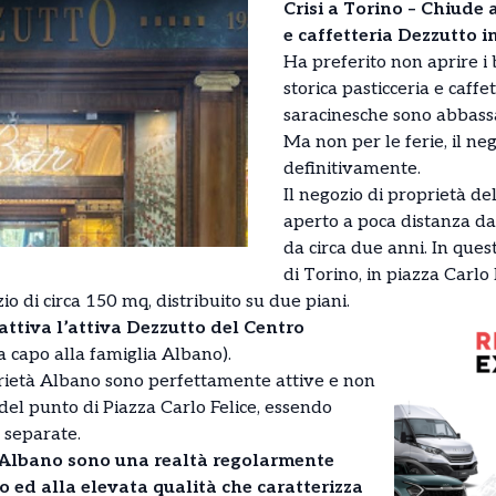
Crisi a Torino – Chiude 
e caffetteria Dezzutto i
Ha preferito non aprire i b
storica pasticceria e caffe
saracinesche sono abbassa
Ma non per le ferie, il neg
definitivamente.
Il negozio di proprietà de
aperto a poca distanza da
da circa due anni. In quest
di Torino, in piazza Carlo 
zio di circa 150 mq, distribuito su due piani.
ttiva l’attiva Dezzutto del Centro
a capo alla famiglia Albano).
oprietà Albano sono perfettamente attive e non
del punto di Piazza Carlo Felice, essendo
e separate.
a Albano sono una realtà regolarmente
o ed alla elevata qualità che caratterizza