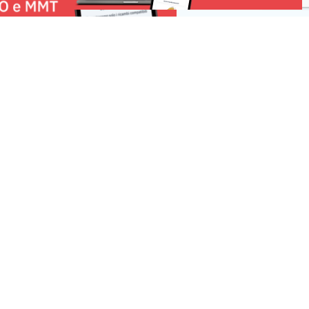
Risorse
 una Segnalazione
r la tua pubblicità