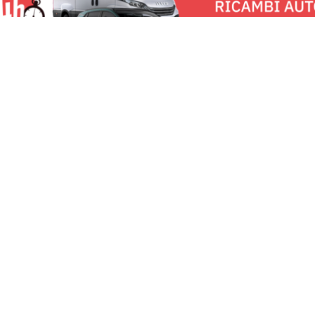
u:
Torino News 24
Lavora con noi
Fai
Chi Siamo
Pe
Contattaci