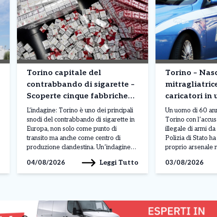
Torino capitale del
Torino – Na
contrabbando di sigarette –
mitragliatric
Scoperte cinque fabbriche
caricatori in 
clandestine: milioni di
corso Moncali
L’indagine: Torino è uno dei principali
Un uomo di 60 anni
pacchetti prodotti
snodi del contrabbando di sigarette in
Torino con l’accu
Europa, non solo come punto di
illegale di armi d
transito ma anche come centro di
Polizia di Stato h
produzione clandestina. Un’indagine
proprio arsenale n
congiunta di Carabinieri e Guardia di
della sua abitazio
Leggi Tutto
04/08/2026
03/08/2026
Finanza ha portato alla scoperta di
Moncalieri. L’oper
cinque fabbriche illegali e due depositi
nell’ambito di un’a
tra Torino, Venaria Reale, Caselle
condotta dagli age
Torinese e Avigliana. L’operazione,
commissariato Bo
denominata […]