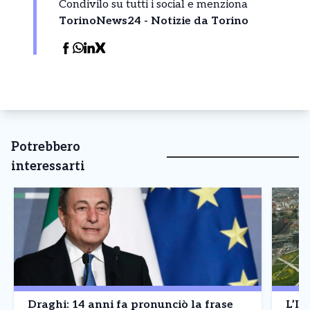
Condivilo su tutti i social e menziona
TorinoNews24 - Notizie da Torino
Potrebbero
interessarti
Draghi: 14 anni fa pronunciò la frase
L’It