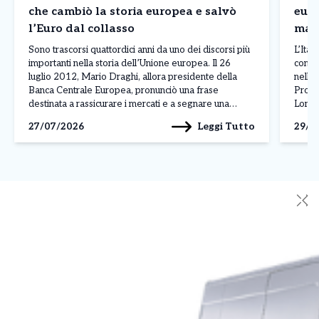
che cambiò la storia europea e salvò
europea – Il Nord
l’Euro dal collasso
magg
La c
Sono trascorsi quattordici anni da uno dei discorsi più
L’Ital
importanti nella storia dell’Unione europea. Il 26
contin
luglio 2012, Mario Draghi, allora presidente della
nella 
Banca Centrale Europea, pronunciò una frase
Prodot
destinata a rassicurare i mercati e a segnare una
Lombar
svolta nella crisi dell’euro: «Nell’ambito del nostro
conqui
Leggi Tutto
27/07/2026
29/0
mandato, la BCE è pronta a fare tutto il necessario […]
dall’
✕