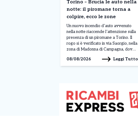
Torino – Brucia le auto nella
notte: il piromane torna a
colpire, ecco le zone
Un nuovo incendio d’auto avvenuto
nella notte riaccende l’attenzione sulla
presenza di un piromane a Torino. Il
rogo si è verificato in via Saorgio, nella
zona di Madonna di Campagna, dove
una vettura parcheggiata è stata
Leggi Tutto
08/08/2026
completamente distrutta dalle fiamme.
Il fuoco ha inoltre rischiato di
coinvolgere altri due veicoli lasciati
nelle vicinanze, ma l’intervento […]