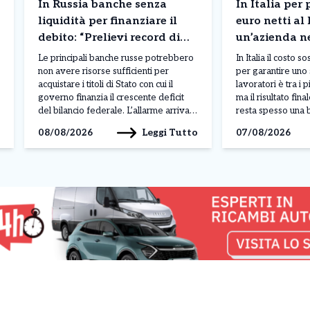
In Russia banche senza
In Italia per
liquidità per finanziare il
euro netti al
debito: “Prelievi record di
un’azienda n
contanti”. Cosa sta
doppio. Siamo
Le principali banche russe potrebbero
In Italia il costo 
succedendo
costo del lav
non avere risorse sufficienti per
per garantire uno 
acquistare i titoli di Stato con cui il
lavoratori è tra i 
in Europa. I d
governo finanzia il crescente deficit
ma il risultato fin
del bilancio federale. L’allarme arriva
resta spesso una 
da Taras Skvortsov, vicepresidente e
I dati mostrano un 
Leggi Tutto
08/08/2026
07/08/2026
direttore finanziario di Sberbank, che
assicurare circa 2
ha evidenziato una significativa
all’anno a un lavo
carenza di liquidità nel sistema
deve affrontare 
bancario, mettendo in dubbio la
complessiva vicin
capacità di sostenere […]