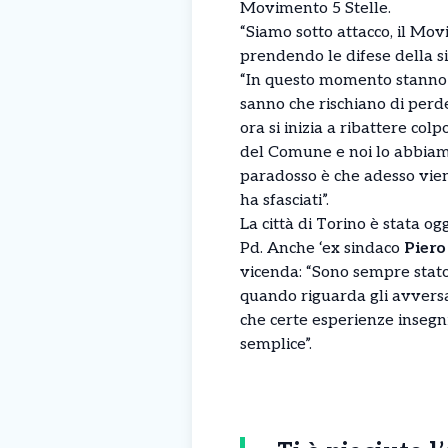
Movimento 5 Stelle.
“Siamo sotto attacco, il Movi
prendendo le difese della s
“In questo momento stanno pro
sanno che rischiano di perd
ora si inizia a ribattere col
del Comune e noi lo abbiamo
paradosso è che adesso viene
ha sfasciati”.
La città di Torino è stata o
Pd. Anche ‘ex sindaco
Piero
vicenda: “Sono sempre stato
quando riguarda gli avversar
che certe esperienze insegni
semplice”.