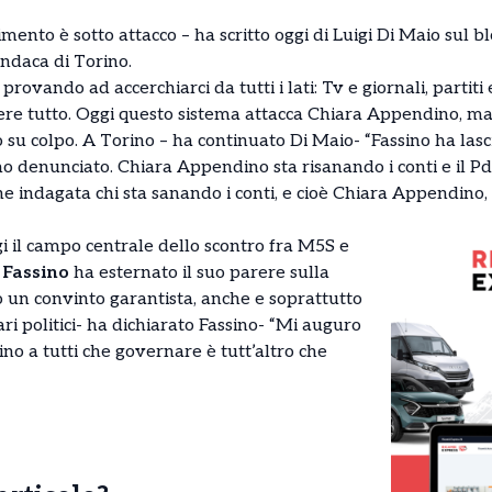
mento è sotto attacco – ha scritto oggi di Luigi Di Maio sul b
indaca di Torino.
vando ad accerchiarci da tutti i lati: Tv e giornali, partiti e
ere tutto. Oggi questo sistema attacca Chiara Appendino, ma 
po su colpo. A Torino – ha continuato Di Maio- “Fassino ha lasc
 denunciato. Chiara Appendino sta risanando i conti e il Pd 
 indagata chi sta sanando i conti, e cioè Chiara Appendino, su
ggi il campo centrale dello scontro fra M5S e
 Fassino
ha esternato il suo parere sulla
 un convinto garantista, anche e soprattutto
i politici- ha dichiarato Fassino- “Mi auguro
no a tutti che governare è tutt’altro che