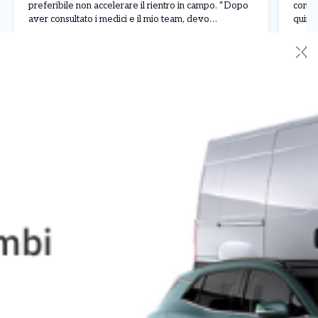
preferibile non accelerare il rientro in campo. “Dopo
conte
aver consultato i medici e il mio team, devo
quinto
annunciare che sono costretto a ritirarmi dal Masters
corso 
Leggi Tutto
09/08/2026
30/0
1000 di […]
dimos
✕
contin