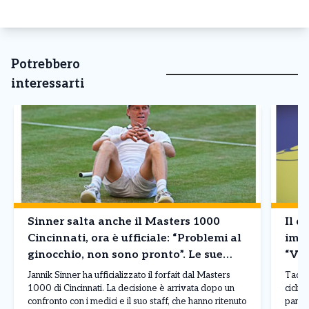
Potrebbero
interessarti
Sinner salta anche il Masters 1000
Il d
Cincinnati, ora è ufficiale: “Problemi al
imba
ginocchio, non sono pronto”. Le sue
“Vin
condizioni
Jannik Sinner ha ufficializzato il forfait dal Masters
Tadej 
1000 di Cincinnati. La decisione è arrivata dopo un
ciclis
confronto con i medici e il suo staff, che hanno ritenuto
parago