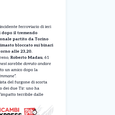
’incidente ferroviario di ieri
ti dopo il tremendo
ionale partito da Torino
rimasto bloccato sui binari
torno alle 23,20.
treno,
Roberto Madau
, 61
mesi sarebbe dovuto andare
ato un amico dopo la
a immane
”.
ista del furgone di scorta
o dei due Tir: uno ha
’impatto terribile dalle