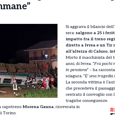
immane”
Si aggrava il bilancio dell
sera:
salgono a 25 i feri
impatto fra il treno reg
diretto a Ivrea e un Tir 
all’altezza di Caluso, in
Morto il macchinista del 
anni, di Ivrea. “
Fra pochi 
in pension
e” – ha raccont
sciagura. “
E’ una tragedi
La seconda vittima è l’aut
che precedeva il passaggi
centrato il convoglio con l
tragiche conseguenze.
la capotreno
Morena Gauna
, ricoverata in
i Torino.