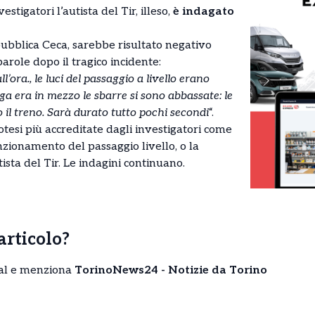
stigatori l’autista del Tir, illeso,
è indagato
pubblica Ceca, sarebbe risultato negativo
 parole dopo il tragico incidente:
ora., le luci del passaggio a livello erano
ga era in mezzo le sbarre si sono abbassate: le
o il treno. Sarà durato tutto pochi secondi
“.
tesi più accreditate dagli investigatori come
unzionamento del passaggio livello, o la
sta del Tir. Le indagini continuano.
’articolo?
cial e menziona
TorinoNews24 - Notizie da Torino