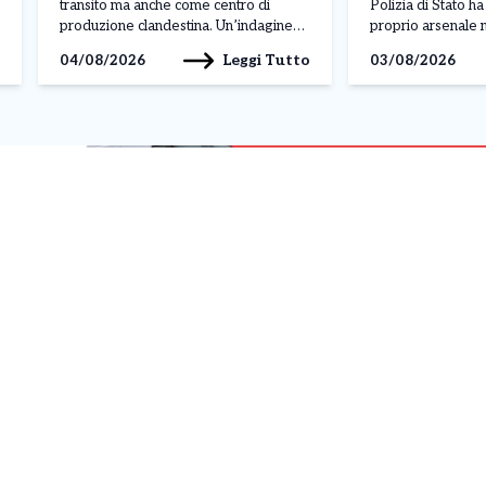
transito ma anche come centro di
Polizia di Stato h
produzione clandestina. Un’indagine
proprio arsenale n
congiunta di Carabinieri e Guardia di
della sua abitazio
Leggi Tutto
04/08/2026
03/08/2026
Finanza ha portato alla scoperta di
Moncalieri. L’oper
cinque fabbriche illegali e due depositi
nell’ambito di un’a
tra Torino, Venaria Reale, Caselle
condotta dagli age
Torinese e Avigliana. L’operazione,
commissariato Bo
denominata […]