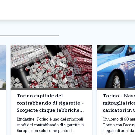
Torino capitale del
Torino – Na
contrabbando di sigarette –
mitragliatric
Scoperte cinque fabbriche
caricatori in 
clandestine: milioni di
corso Moncali
L’indagine: Torino è uno dei principali
Un uomo di 60 anni
pacchetti prodotti
snodi del contrabbando di sigarette in
Torino con l’accu
Europa, non solo come punto di
illegale di armi d