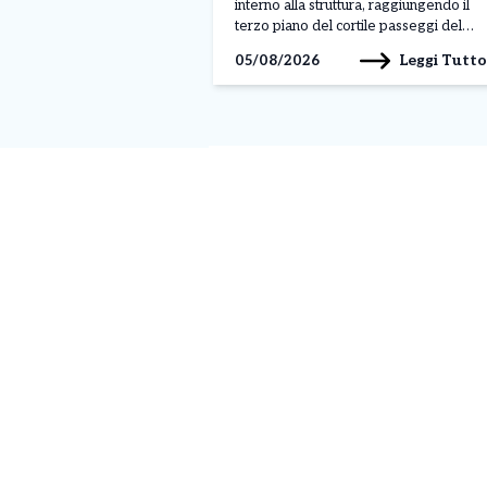
interno alla struttura, raggiungendo il
terzo piano del cortile passeggi del
padiglione A. Il gesto, avvenuto nella
Leggi Tutto
05/08/2026
mattinata di lunedì 3 agosto, sarebbe
legato a una protesta, anche se al
momento non sono ancora stati […]