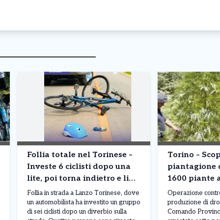
Follia totale nel Torinese –
Torino – Sco
Investe 6 ciclisti dopo una
piantagione 
lite, poi torna indietro e li
1600 piante 
investe di nuovo. Il racconto
Sette arresti
Follia in strada a Lanzo Torinese, dove
Operazione contro 
choc
un automobilista ha investito un gruppo
produzione di drog
di sei ciclisti dopo un diverbio sulla
Comando Provinci