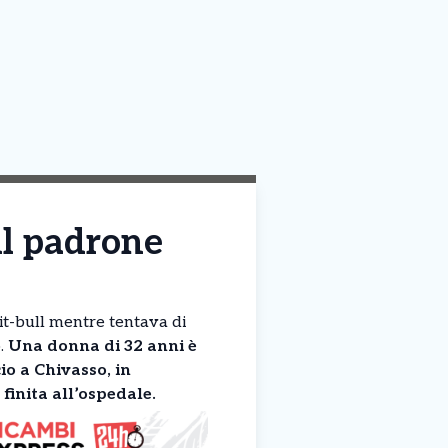
il padrone
pit-bull mentre tentava di
o.
Una donna di 32 anni è
io a Chivasso, in
 finita all’ospedale.