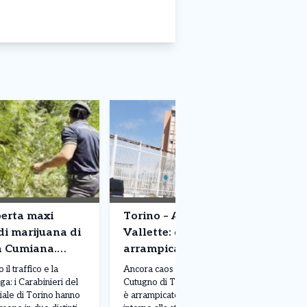
perta maxi
Torino – Ancora caos alle
di marijuana di
Vallette: detenuto si
a Cumiana.
arrampica su un muro al
terzo piano. Situazione fuori
il traffico e la
Ancora caos nel carcere Lorusso e
controllo
a: i Carabinieri del
Cutugno di Torino, dove un detenuto si
ale di Torino hanno
è arrampicato sul muro di un edificio