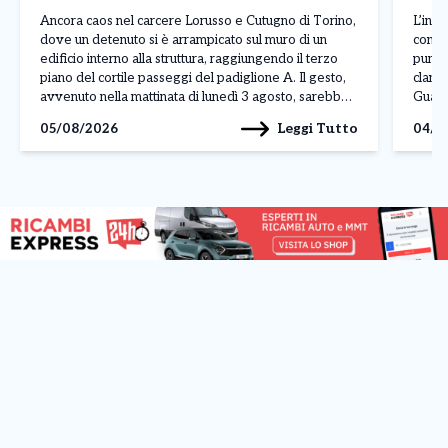
prod
Ancora caos nel carcere Lorusso e Cutugno di Torino,
L’inda
dove un detenuto si è arrampicato sul muro di un
contr
edificio interno alla struttura, raggiungendo il terzo
punto
piano del cortile passeggi del padiglione A. Il gesto,
clande
avvenuto nella mattinata di lunedì 3 agosto, sarebbe
Guardi
legato a una protesta, anche se al momento non sono
fabbri
Leggi Tutto
05/08/2026
04/0
ancora stati […]
Reale
denom