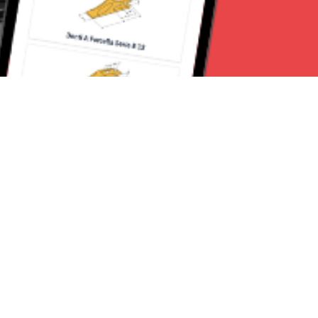
Seguici su:
Torino News 24
Lavora con noi
Chi Siamo