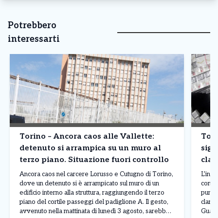
Potrebbero
interessarti
Torino – Ancora caos alle Vallette:
Tori
detenuto si arrampica su un muro al
siga
terzo piano. Situazione fuori controllo
clan
prod
Ancora caos nel carcere Lorusso e Cutugno di Torino,
L’inda
dove un detenuto si è arrampicato sul muro di un
contr
edificio interno alla struttura, raggiungendo il terzo
punto
piano del cortile passeggi del padiglione A. Il gesto,
clande
avvenuto nella mattinata di lunedì 3 agosto, sarebbe
Guardi