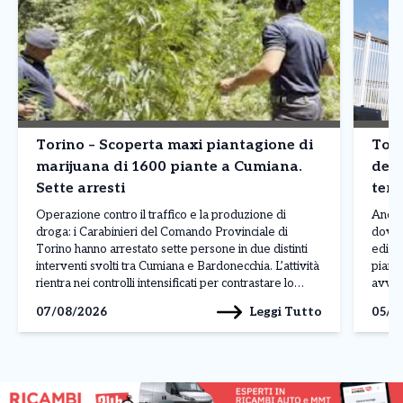
Torino – Scoperta maxi piantagione di
Tori
marijuana di 1600 piante a Cumiana.
dete
Sette arresti
terz
Operazione contro il traffico e la produzione di
Ancor
droga: i Carabinieri del Comando Provinciale di
dove 
Torino hanno arrestato sette persone in due distinti
edific
interventi svolti tra Cumiana e Bardonecchia. L’attività
piano 
rientra nei controlli intensificati per contrastare lo
avven
spaccio e la coltivazione di sostanze stupefacenti sul
legat
Leggi Tutto
07/08/2026
05/0
territorio. L’operazione più rilevante è stata condotta
ancora
a Cumiana, dove […]