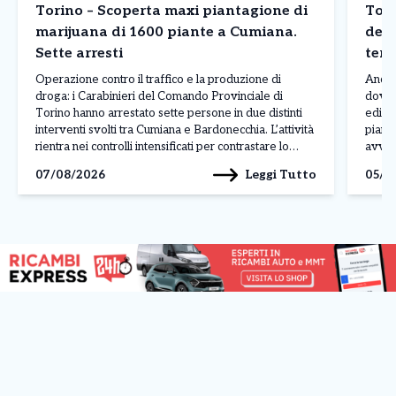
Torino – Scoperta maxi piantagione di
Tori
marijuana di 1600 piante a Cumiana.
dete
Sette arresti
terz
Operazione contro il traffico e la produzione di
Ancor
droga: i Carabinieri del Comando Provinciale di
dove 
Torino hanno arrestato sette persone in due distinti
edific
interventi svolti tra Cumiana e Bardonecchia. L’attività
piano 
rientra nei controlli intensificati per contrastare lo
avven
spaccio e la coltivazione di sostanze stupefacenti sul
legat
Leggi Tutto
07/08/2026
05/0
territorio. L’operazione più rilevante è stata condotta
ancora
a Cumiana, dove […]