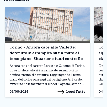
Torino – Ancora caos alle Vallette:
Tori
detenuto si arrampica su un muro al
siga
terzo piano. Situazione fuori controllo
clan
prod
Ancora caos nel carcere Lorusso e Cutugno di Torino,
L’inda
dove un detenuto si è arrampicato sul muro di un
contr
edificio interno alla struttura, raggiungendo il terzo
punto
piano del cortile passeggi del padiglione A. Il gesto,
clande
avvenuto nella mattinata di lunedì 3 agosto, sarebbe
Guardi
legato a una protesta, anche se al momento non sono
fabbri
Leggi Tutto
05/08/2026
04/0
ancora stati […]
Reale
denom