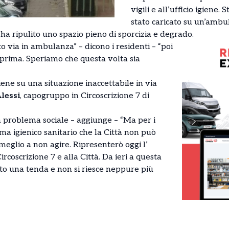
vigili e all’ufficio igiene.
stato caricato su un’ambu
e ha ripulito uno spazio pieno di sporcizia e degrado.
 via in ambulanza” – dicono i residenti – “poi
prima. Speriamo che questa volta sia
iene su una situazione inaccettabile in via
Alessi
, capogruppo in Circoscrizione 7 di
n problema sociale – aggiunge – “Ma per i
ma igienico sanitario che la Città non può
eglio a non agire. Ripresenterò oggi l’
rcoscrizione 7 e alla Città. Da ieri a questa
o una tenda e non si riesce neppure più