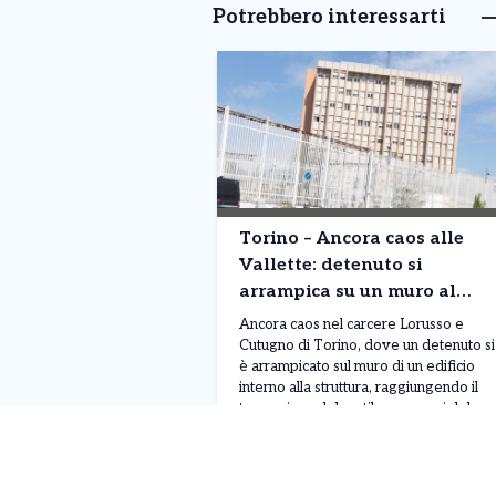
Potrebbero interessarti
Torino – Ancora caos alle
Vallette: detenuto si
arrampica su un muro al
terzo piano. Situazione fuori
Ancora caos nel carcere Lorusso e
controllo
Cutugno di Torino, dove un detenuto si
è arrampicato sul muro di un edificio
interno alla struttura, raggiungendo il
terzo piano del cortile passeggi del
padiglione A. Il gesto, avvenuto nella
Leggi Tutto
05/08/2026
mattinata di lunedì 3 agosto, sarebbe
legato a una protesta, anche se al
momento non sono ancora stati […]