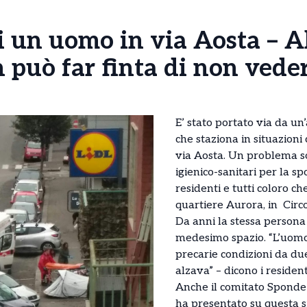
 un uomo in via Aosta – Ale
può far finta di non vede
E’ stato portato via da un
che staziona in situazioni
via Aosta. Un problema so
igienico-sanitari per la sp
residenti e tutti coloro c
quartiere Aurora, in Circo
Da anni la stessa persona
medesimo spazio. “L’uomo
precarie condizioni da du
alzava” – dicono i resident
Anche il comitato Sponde D
ha presentato su questa s