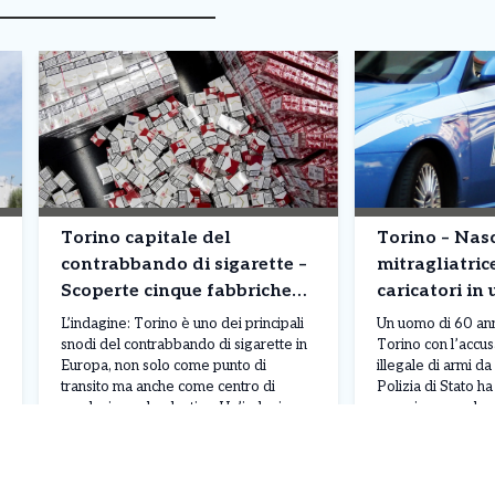
Torino capitale del
Torino – Na
contrabbando di sigarette –
mitragliatric
Scoperte cinque fabbriche
caricatori in 
clandestine: milioni di
corso Moncali
L’indagine: Torino è uno dei principali
Un uomo di 60 anni
pacchetti prodotti
snodi del contrabbando di sigarette in
Torino con l’accu
Europa, non solo come punto di
illegale di armi d
transito ma anche come centro di
Polizia di Stato h
produzione clandestina. Un’indagine
proprio arsenale n
congiunta di Carabinieri e Guardia di
della sua abitazio
Leggi Tutto
04/08/2026
03/08/2026
Finanza ha portato alla scoperta di
Moncalieri. L’oper
cinque fabbriche illegali e due depositi
nell’ambito di un’a
tra Torino, Venaria Reale, Caselle
condotta dagli age