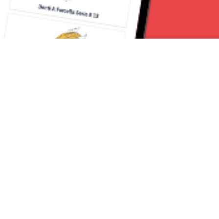
Seguici su:
Torino News 24
Lavora con noi
Chi Siamo
Contattaci