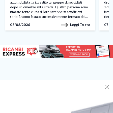
automobilista ha investito un gruppo di sei ciclisti
droga
dopo un diverbio sulla strada. Quattro persone sono
Torino
rimaste ferite e una di loro sarebbe in condizioni
interv
serie. L’uomo è stato successivamente fermato dai
rientr
carabinieri con l’accusa di tentato omicidio. A
spacci
Leggi Tutto
08/08/2026
07/0
raccontare la dinamica dell’accaduto è stato uno dei
territ
[…]
a Cum
✕