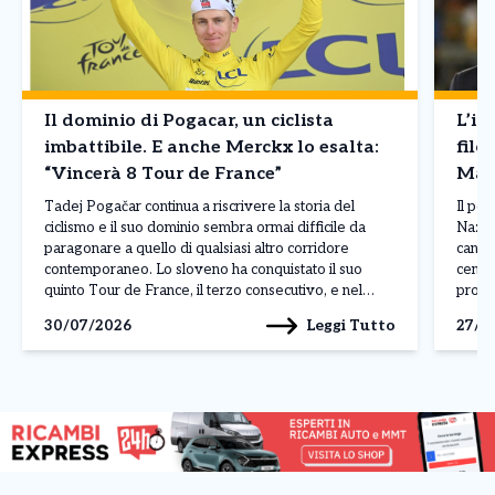
Il dominio di Pogacar, un ciclista
L’in
imbattibile. E anche Merckx lo esalta:
filo
“Vincerà 8 Tour de France”
Mald
Tadej Pogačar continua a riscrivere la storia del
Il pos
ciclismo e il suo dominio sembra ormai difficile da
Nazion
paragonare a quello di qualsiasi altro corridore
candid
contemporaneo. Lo sloveno ha conquistato il suo
centro
quinto Tour de France, il terzo consecutivo, e nel
profe
corso della stagione ha già ottenuto 19 successi,
russa,
Leggi Tutto
30/07/2026
27/0
dimostrando una superiorità evidente per qualità,
creand
continuità […]