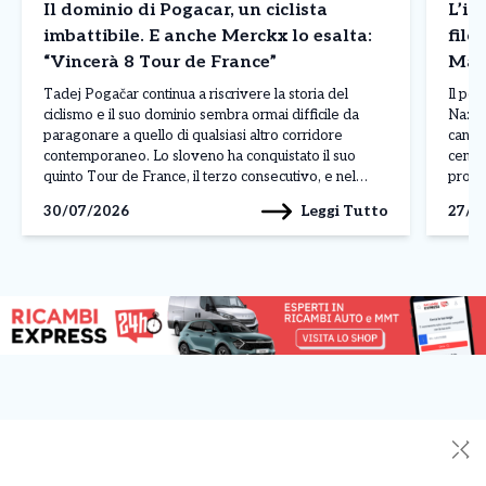
Il dominio di Pogacar, un ciclista
L’in
imbattibile. E anche Merckx lo esalta:
filo
“Vincerà 8 Tour de France”
Mald
Tadej Pogačar continua a riscrivere la storia del
Il pos
ciclismo e il suo dominio sembra ormai difficile da
Nazion
paragonare a quello di qualsiasi altro corridore
candid
contemporaneo. Lo sloveno ha conquistato il suo
centro
quinto Tour de France, il terzo consecutivo, e nel
profe
corso della stagione ha già ottenuto 19 successi,
russa,
Leggi Tutto
30/07/2026
27/0
dimostrando una superiorità evidente per qualità,
creand
continuità […]
✕