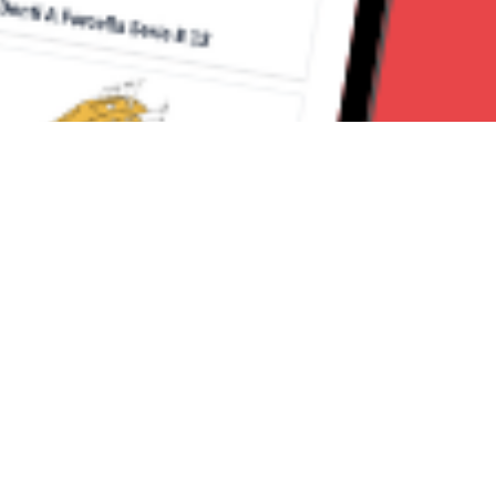
Seguici su:
Torino News 24
Lavora con noi
Chi Siamo