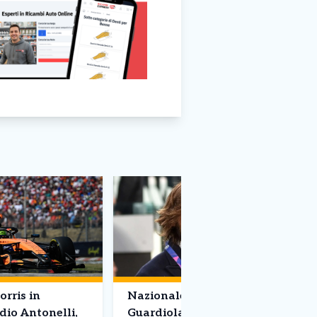
orris in
Nazionale, dopo il No di
dio Antonelli,
Guardiola sarà Pirlo il