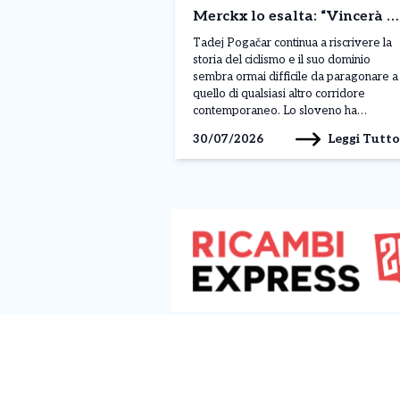
Merckx lo esalta: “Vincerà 8
Tour de France”
Tadej Pogačar continua a riscrivere la
storia del ciclismo e il suo dominio
sembra ormai difficile da paragonare a
quello di qualsiasi altro corridore
contemporaneo. Lo sloveno ha
conquistato il suo quinto Tour de
Leggi Tutto
30/07/2026
France, il terzo consecutivo, e nel
corso della stagione ha già ottenuto 19
successi, dimostrando una superiorità
evidente per qualità, continuità […]