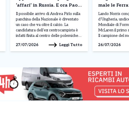
‘affari’ in Russia. E ora Paolo
male le Ferra
Maldini pensa all’addio
Il possibile arrivo di Andrea Pirlo sulla
Lando Norris conq
panchina della Nazionale è diventato
d’Ungheria, undic
un caso che va oltre il calcio. La
Mondiale di Formu
candidatura dell’ex centrocampista è
McLaren il primo 
infatti finita al centro delle polemiche
Il campione del mo
per i suoi rapporti professionali con
impone sul circuit
Leggi Tutto
27/07/2026
26/07/2026
Fonbet, società di scommesse russa,
davanti a Max Ve
mettendo in discussione la scelta della
Bull e all’italiano 
Figc e creando tensioni ai vertici
porta la Mercedes
federali. Se […]
una gara gestita [