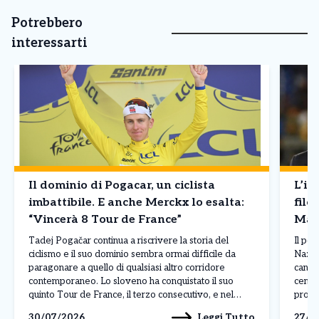
Potrebbero
interessarti
Il dominio di Pogacar, un ciclista
L’in
imbattibile. E anche Merckx lo esalta:
filo
“Vincerà 8 Tour de France”
Mald
Tadej Pogačar continua a riscrivere la storia del
Il pos
ciclismo e il suo dominio sembra ormai difficile da
Nazion
paragonare a quello di qualsiasi altro corridore
candid
contemporaneo. Lo sloveno ha conquistato il suo
centro
quinto Tour de France, il terzo consecutivo, e nel
profe
corso della stagione ha già ottenuto 19 successi,
russa,
Leggi Tutto
30/07/2026
27/0