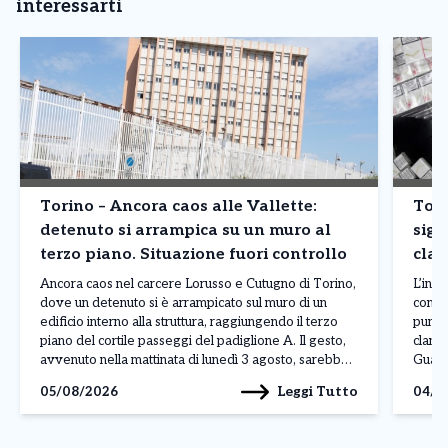
interessarti
Torino – Ancora caos alle Vallette:
Tori
detenuto si arrampica su un muro al
siga
terzo piano. Situazione fuori controllo
clan
prod
Ancora caos nel carcere Lorusso e Cutugno di Torino,
L’inda
dove un detenuto si è arrampicato sul muro di un
contr
edificio interno alla struttura, raggiungendo il terzo
punto
piano del cortile passeggi del padiglione A. Il gesto,
clande
avvenuto nella mattinata di lunedì 3 agosto, sarebbe
Guardi
legato a una protesta, anche se al momento non sono
fabbri
Leggi Tutto
05/08/2026
04/0
ancora stati […]
Reale
denom