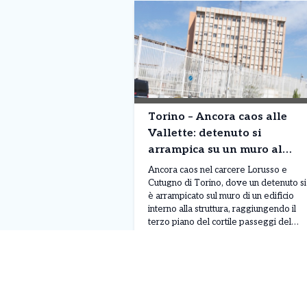
Torino – Ancora caos alle
Vallette: detenuto si
arrampica su un muro al
terzo piano. Situazione fuori
Ancora caos nel carcere Lorusso e
controllo
Cutugno di Torino, dove un detenuto si
è arrampicato sul muro di un edificio
interno alla struttura, raggiungendo il
terzo piano del cortile passeggi del
padiglione A. Il gesto, avvenuto nella
Leggi Tutto
05/08/2026
mattinata di lunedì 3 agosto, sarebbe
legato a una protesta, anche se al
momento non sono ancora stati […]