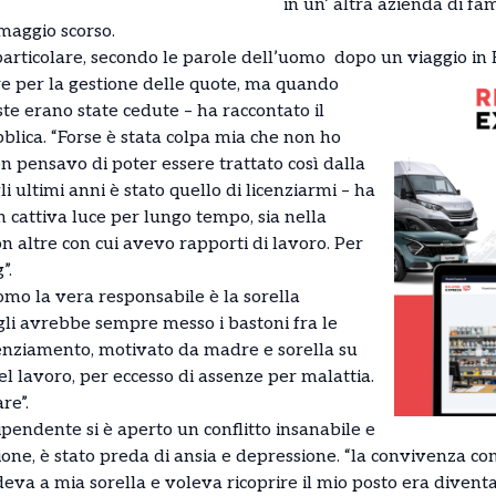
in un’ altra azienda di fa
maggio scorso.
n particolare, secondo le parole dell’uomo dopo un viaggio in 
re per la gestione delle quote, ma quando
te erano state cedute – ha raccontato il
lica. “Forse è stata colpa mia che non ho
n pensavo di poter essere trattato così dalla
li ultimi anni è stato quello di licenziarmi – ha
 cattiva luce per lungo tempo, sia nella
on altre con cui avevo rapporti di lavoro. Per
”.
omo la vera responsabile è la sorella
 gli avrebbe sempre messo i bastoni fra le
cenziamento, motivato da madre e sorella su
el lavoro, per eccesso di assenze per malattia.
re”.
pendente si è aperto un conflitto insanabile e
one, è stato preda di ansia e depressione. “la convivenza co
deva a mia sorella e voleva ricoprire il mio posto era diventa