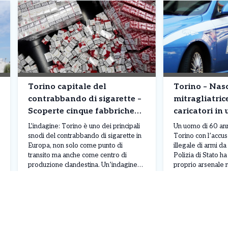
Torino capitale del
Torino – Na
contrabbando di sigarette –
mitragliatric
Scoperte cinque fabbriche
caricatori in 
clandestine: milioni di
corso Moncali
L’indagine: Torino è uno dei principali
Un uomo di 60 anni
pacchetti prodotti
snodi del contrabbando di sigarette in
Torino con l’accu
Europa, non solo come punto di
illegale di armi d
transito ma anche come centro di
Polizia di Stato h
produzione clandestina. Un’indagine
proprio arsenale n
congiunta di Carabinieri e Guardia di
della sua abitazio
Leggi Tutto
04/08/2026
03/08/2026
Finanza ha portato alla scoperta di
Moncalieri. L’oper
cinque fabbriche illegali e due depositi
nell’ambito di un’a
tra Torino, Venaria Reale, Caselle
condotta dagli age
Torinese e Avigliana. L’operazione,
commissariato Bo
denominata […]