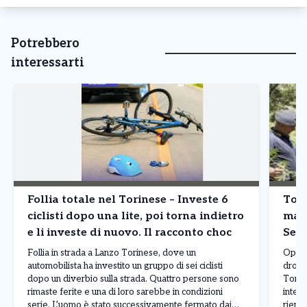
Potrebbero
interessarti
Follia totale nel Torinese – Investe 6
Tori
ciclisti dopo una lite, poi torna indietro
mari
e li investe di nuovo. Il racconto choc
Sett
Follia in strada a Lanzo Torinese, dove un
Operaz
automobilista ha investito un gruppo di sei ciclisti
droga
dopo un diverbio sulla strada. Quattro persone sono
Torino
rimaste ferite e una di loro sarebbe in condizioni
interv
serie. L’uomo è stato successivamente fermato dai
rientr