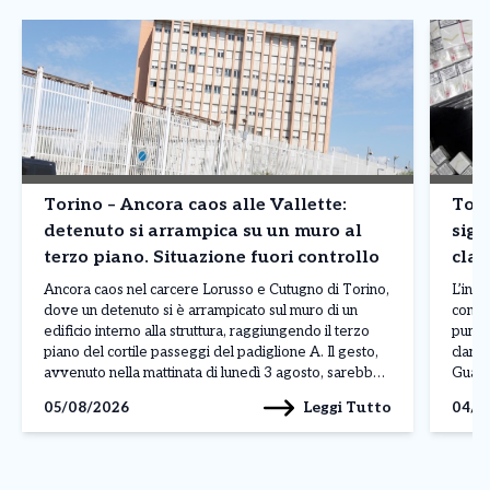
Torino – Ancora caos alle Vallette:
Tori
detenuto si arrampica su un muro al
siga
terzo piano. Situazione fuori controllo
clan
prod
Ancora caos nel carcere Lorusso e Cutugno di Torino,
L’inda
dove un detenuto si è arrampicato sul muro di un
contr
edificio interno alla struttura, raggiungendo il terzo
punto
piano del cortile passeggi del padiglione A. Il gesto,
clande
avvenuto nella mattinata di lunedì 3 agosto, sarebbe
Guardi
legato a una protesta, anche se al momento non sono
fabbri
Leggi Tutto
05/08/2026
04/0
ancora stati […]
Reale
denom