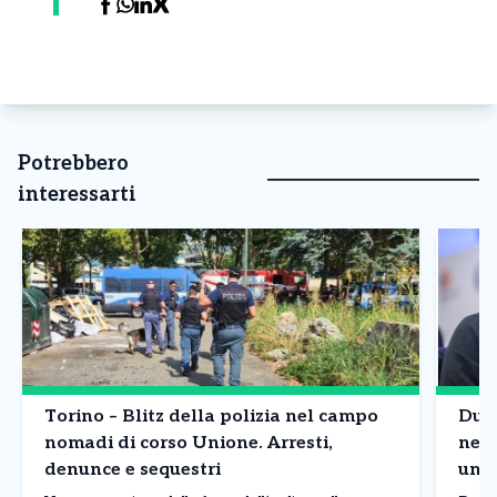
Potrebbero
interessarti
Torino – Blitz della polizia nel campo
Due 
nomadi di corso Unione. Arresti,
nell
denunce e sequestri
un p
Mont