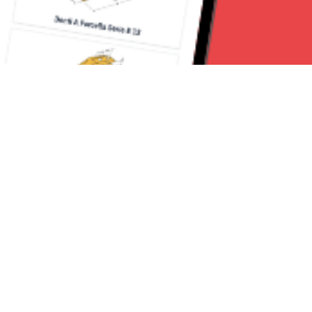
Seguici su:
Torino News 24
Lavora con noi
Chi Siamo