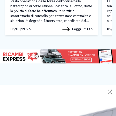
Vasta operazione delle forze dell’ordine nella
Due gr
baraccopoli di corso Unione Sovietica, a Torino, dove
tenta
la polizia di Stato ha effettuato un servizio
esport
straordinario di controllo per contrastare criminalità e
nel pa
situazioni di degrado. L’intervento, coordinato dal
numer
commissariato Mirafiori e svolto con il supporto di
qualif
Leggi Tutto
05/08/2026
05/0
numerosi reparti specializzati, ha interessato l’area
consi
situata nei pressi del fiume Sangone, […]
livell
✕