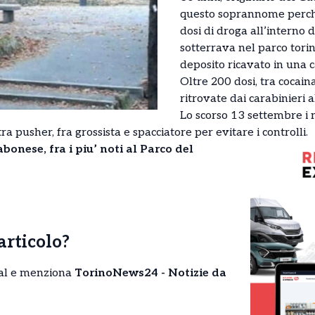
questo soprannome perché
dosi di droga all’interno d
sotterrava nel parco tori
deposito ricavato in una c
Oltre 200 dosi, tra cocain
ritrovate dai carabinieri a
Lo scorso 13 settembre i m
ra pusher, fra grossista e spacciatore per evitare i controlli.
abonese, fra i piu’ noti al Parco del
’articolo?
cial e menziona
TorinoNews24 - Notizie da