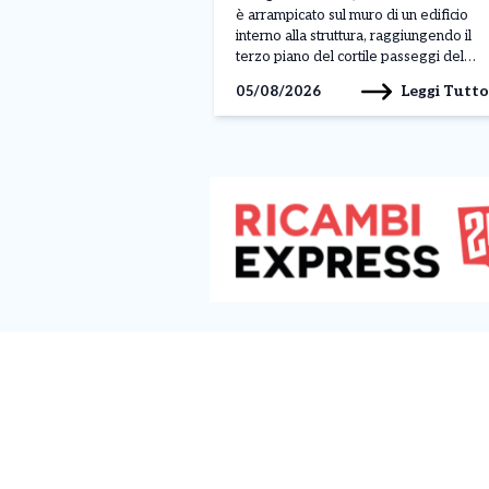
è arrampicato sul muro di un edificio
interno alla struttura, raggiungendo il
terzo piano del cortile passeggi del
padiglione A. Il gesto, avvenuto nella
Leggi Tutto
05/08/2026
mattinata di lunedì 3 agosto, sarebbe
legato a una protesta, anche se al
momento non sono ancora stati […]