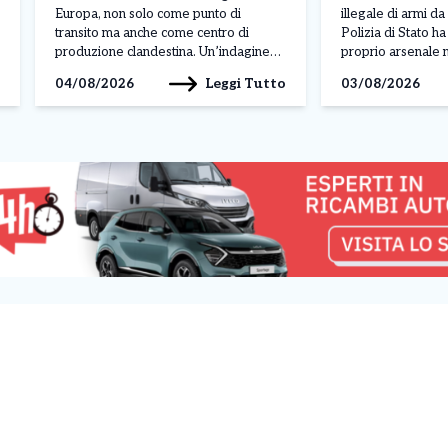
Europa, non solo come punto di
illegale di armi d
transito ma anche come centro di
Polizia di Stato h
produzione clandestina. Un’indagine
proprio arsenale n
congiunta di Carabinieri e Guardia di
della sua abitazio
Leggi Tutto
04/08/2026
03/08/2026
Finanza ha portato alla scoperta di
Moncalieri. L’oper
cinque fabbriche illegali e due depositi
nell’ambito di un’a
tra Torino, Venaria Reale, Caselle
condotta dagli age
Torinese e Avigliana. L’operazione,
commissariato Bo
denominata […]