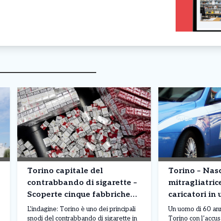
Torino capitale del
Torino – Na
contrabbando di sigarette –
mitragliatric
Scoperte cinque fabbriche
caricatori in 
clandestine: milioni di
corso Moncali
L’indagine: Torino è uno dei principali
Un uomo di 60 anni
pacchetti prodotti
snodi del contrabbando di sigarette in
Torino con l’accu