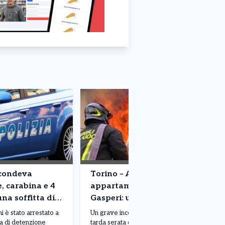
scondeva
Torino – A fuoco
e, carabina e 4
appartamento in corso De
una soffitta di
Gasperi: uomo ustionato. E’
eri. Arrestato
grave
 è stato arrestato a
Un grave incendio si è sviluppato nella
sa di detenzione
tarda serata di sabato 1 agosto