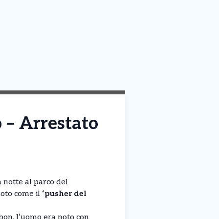
 – Arrestato
a notte al parco del
noto come il
‘pusher del
abon, l’uomo era noto con