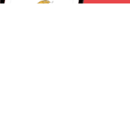
Seguici su:
Torino News 24
Lavora con noi
Chi Siamo
Contattaci