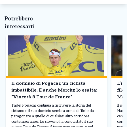
Potrebbero
interessarti
Il dominio di Pogacar, un ciclista
L’in
imbattibile. E anche Merckx lo esalta:
filo
“Vincerà 8 Tour de France”
Mald
Tadej Pogačar continua a riscrivere la storia del
Il pos
ciclismo e il suo dominio sembra ormai difficile da
Nazion
paragonare a quello di qualsiasi altro corridore
candid
contemporaneo. Lo sloveno ha conquistato il suo
centro
quinto Tour de France, il terzo consecutivo, e nel
profe