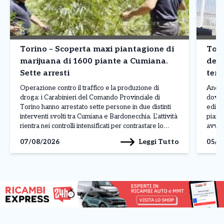
Torino – Scoperta maxi piantagione di
Tori
marijuana di 1600 piante a Cumiana.
dete
Sette arresti
terz
Operazione contro il traffico e la produzione di
Ancor
droga: i Carabinieri del Comando Provinciale di
dove 
Torino hanno arrestato sette persone in due distinti
edific
interventi svolti tra Cumiana e Bardonecchia. L’attività
piano 
rientra nei controlli intensificati per contrastare lo
avven
spaccio e la coltivazione di sostanze stupefacenti sul
legat
Leggi Tutto
07/08/2026
05/0
territorio. L’operazione più rilevante è stata condotta
ancora
a Cumiana, dove […]