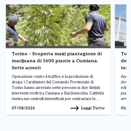
Torino – Scoperta maxi piantagione di
Tori
marijuana di 1600 piante a Cumiana.
dete
Sette arresti
terz
Operazione contro il traffico e la produzione di
Ancor
droga: i Carabinieri del Comando Provinciale di
dove 
Torino hanno arrestato sette persone in due distinti
edific
interventi svolti tra Cumiana e Bardonecchia. L’attività
piano 
rientra nei controlli intensificati per contrastare lo
avven
spaccio e la coltivazione di sostanze stupefacenti sul
legat
Leggi Tutto
07/08/2026
05/0
territorio. L’operazione più rilevante è stata condotta
ancora
a Cumiana, dove […]