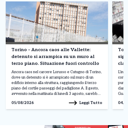
Torino – Ancora caos alle Vallette:
Tori
detenuto si arrampica su un muro al
siga
terzo piano. Situazione fuori controllo
clan
prod
Ancora caos nel carcere Lorusso e Cutugno di Torino,
L’inda
dove un detenuto si è arrampicato sul muro di un
contr
edificio interno alla struttura, raggiungendo il terzo
punto
piano del cortile passeggi del padiglione A. Il gesto,
clande
avvenuto nella mattinata di lunedì 3 agosto, sarebbe
Guardi
legato a una protesta, anche se al momento non sono
fabbri
Leggi Tutto
05/08/2026
04/0
ancora stati […]
Reale
denom