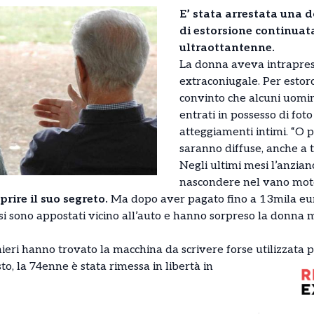
E’ stata arrestata una 
di estorsione continuat
ultraottantenne.
La donna aveva intrapres
extraconiugale. Per estor
convinto che alcuni uomin
entrati in possesso di foto
atteggiamenti intimi. “O 
saranno diffuse, anche a t
Negli ultimi mesi l’anzian
nascondere nel vano mot
rire il suo segreto.
Ma dopo aver pagato fino a 13mila euro,
e si sono appostati vicino all’auto e hanno sorpreso la donna
nieri hanno trovato la macchina da scrivere forse utilizzata p
to, la 74enne è stata rimessa in libertà in