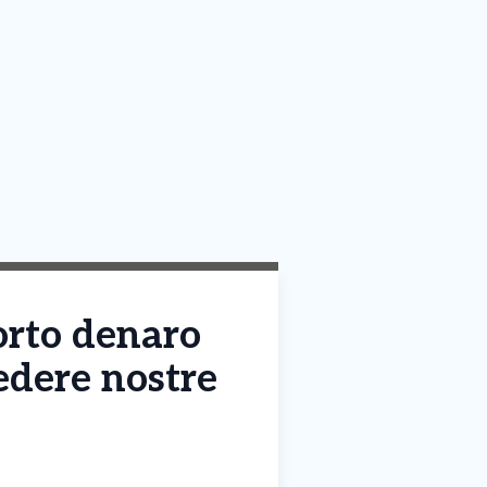
orto denaro
edere nostre