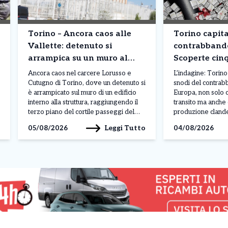
Torino – Ancora caos alle
Torino capita
Vallette: detenuto si
contrabbando
arrampica su un muro al
Scoperte cin
terzo piano. Situazione fuori
clandestine: 
Ancora caos nel carcere Lorusso e
L’indagine: Torino
controllo
pacchetti pr
Cutugno di Torino, dove un detenuto si
snodi del contrabb
è arrampicato sul muro di un edificio
Europa, non solo 
interno alla struttura, raggiungendo il
transito ma anche
terzo piano del cortile passeggi del
produzione clande
padiglione A. Il gesto, avvenuto nella
congiunta di Carab
Leggi Tutto
05/08/2026
04/08/2026
mattinata di lunedì 3 agosto, sarebbe
Finanza ha portato
legato a una protesta, anche se al
cinque fabbriche i
momento non sono ancora stati […]
tra Torino, Venari
Torinese e Avigli
denominata […]