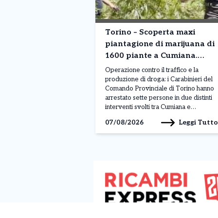
Torino – Scoperta maxi
piantagione di marijuana di
1600 piante a Cumiana.
Sette arresti
Operazione contro il traffico e la
produzione di droga: i Carabinieri del
Comando Provinciale di Torino hanno
arrestato sette persone in due distinti
interventi svolti tra Cumiana e
Bardonecchia. L’attività rientra nei
Leggi Tutto
07/08/2026
controlli intensificati per contrastare lo
spaccio e la coltivazione di sostanze
stupefacenti sul territorio. L’operazione
più rilevante è stata condotta a
Cumiana, dove […]