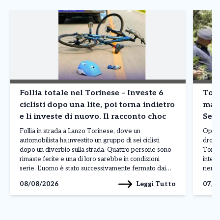
Follia totale nel Torinese – Investe 6
Tori
ciclisti dopo una lite, poi torna indietro
mari
e li investe di nuovo. Il racconto choc
Sett
Follia in strada a Lanzo Torinese, dove un
Operaz
automobilista ha investito un gruppo di sei ciclisti
droga
dopo un diverbio sulla strada. Quattro persone sono
Torino
rimaste ferite e una di loro sarebbe in condizioni
interv
serie. L’uomo è stato successivamente fermato dai
rientr
carabinieri con l’accusa di tentato omicidio. A
spacci
Leggi Tutto
08/08/2026
07/0
raccontare la dinamica dell’accaduto è stato uno dei
territ
[…]
a Cum