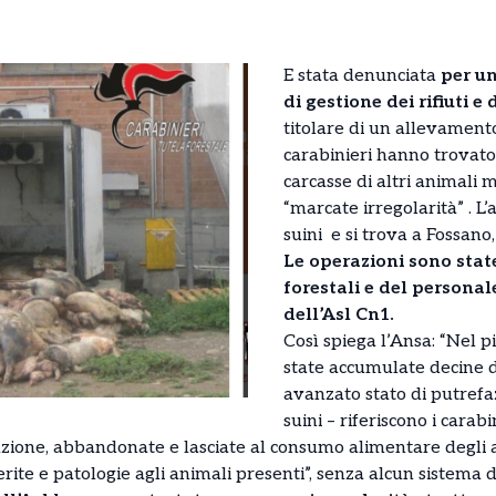
E stata denunciata
per un
di gestione dei rifiuti e
titolare di un allevament
carabinieri hanno trovat
carcasse di altri animali 
“marcate irregolarità” . L
suini e si trova a Fossano
Le operazioni sono stat
forestali e del personal
dell’Asl Cn1.
Così spiega l’Ansa: “Nel p
state accumulate decine di
avanzato stato di putrefaz
suini – riferiscono i carab
lazione, abbandonate e lasciate al consumo alimentare degli al
erite e patologie agli animali presenti”, senza alcun sistema d