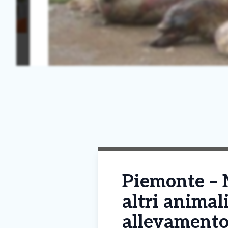
Piemonte – 
altri animal
allevament