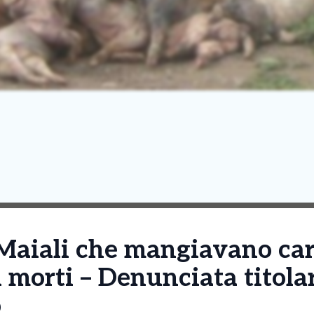
Maiali che mangiavano car
i morti – Denunciata titola
o