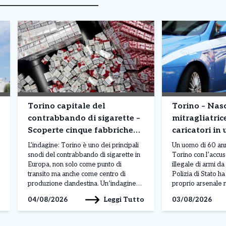
Torino capitale del
Torino – Na
contrabbando di sigarette –
mitragliatric
Scoperte cinque fabbriche
caricatori in 
clandestine: milioni di
corso Moncali
L’indagine: Torino è uno dei principali
Un uomo di 60 anni
pacchetti prodotti
snodi del contrabbando di sigarette in
Torino con l’accu
Europa, non solo come punto di
illegale di armi d
transito ma anche come centro di
Polizia di Stato h
produzione clandestina. Un’indagine
proprio arsenale n
congiunta di Carabinieri e Guardia di
della sua abitazio
Leggi Tutto
04/08/2026
03/08/2026
Finanza ha portato alla scoperta di
Moncalieri. L’oper
cinque fabbriche illegali e due depositi
nell’ambito di un’a
tra Torino, Venaria Reale, Caselle
condotta dagli age