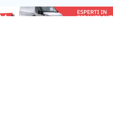
Torinese e Avigliana. L’operazione,
commissariato Bo
denominata […]
u:
Torino News 24
Lavora con noi
Fai
Chi Siamo
Pe
Contattaci