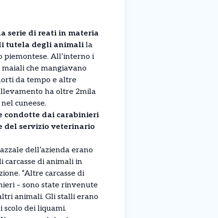
a serie di reati in materia
 di tutela degli animali
la
o piemontese. All’interno i
o maiali che mangiavano
morti da tempo e altre
’allevamento ha oltre 2mila
, nel cuneese.
e condotte dai carabinieri
e del servizio veterinario
iazzale dell’azienda erano
 carcasse di animali in
ione. “Altre carcasse di
inieri – sono state rinvenute
tri animali. Gli stalli erano
i scolo dei liquami.