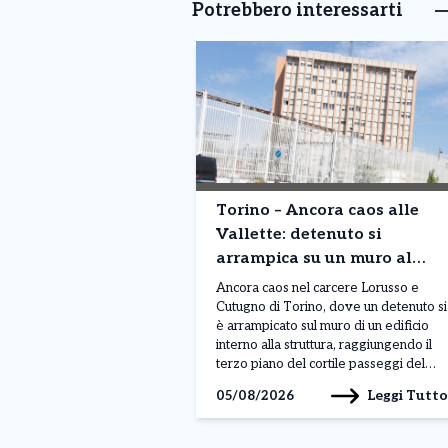
Potrebbero interessarti
Torino – Ancora caos alle
Vallette: detenuto si
arrampica su un muro al
terzo piano. Situazione fuori
Ancora caos nel carcere Lorusso e
controllo
Cutugno di Torino, dove un detenuto si
è arrampicato sul muro di un edificio
interno alla struttura, raggiungendo il
terzo piano del cortile passeggi del
padiglione A. Il gesto, avvenuto nella
Leggi Tutto
05/08/2026
mattinata di lunedì 3 agosto, sarebbe
legato a una protesta, anche se al
momento non sono ancora stati […]