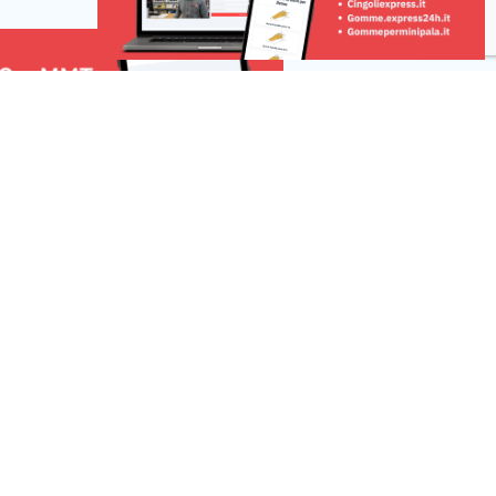
rgo Po, che […]
Risorse
 una Segnalazione
r la tua pubblicità