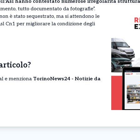
ell’Asl hanno contestato numerose irregolarità struttural
mento, tutto documentato da fotografie”.
on è stato sequestrato, ma si attendono le
’Asl Cn1 per migliorare la condizione degli
’articolo?
cial e menziona
TorinoNews24 - Notizie da