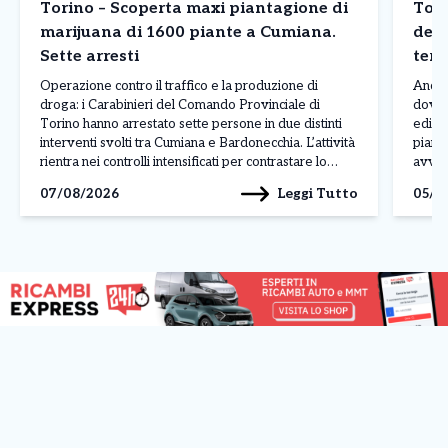
Torino – Scoperta maxi piantagione di
Tori
marijuana di 1600 piante a Cumiana.
dete
Sette arresti
terz
Operazione contro il traffico e la produzione di
Ancor
droga: i Carabinieri del Comando Provinciale di
dove 
Torino hanno arrestato sette persone in due distinti
edific
interventi svolti tra Cumiana e Bardonecchia. L’attività
piano 
rientra nei controlli intensificati per contrastare lo
avven
spaccio e la coltivazione di sostanze stupefacenti sul
legat
Leggi Tutto
07/08/2026
05/0
territorio. L’operazione più rilevante è stata condotta
ancora
a Cumiana, dove […]