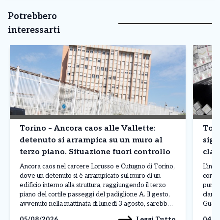
Potrebbero
interessarti
Torino – Ancora caos alle Vallette:
Tori
detenuto si arrampica su un muro al
siga
terzo piano. Situazione fuori controllo
clan
prod
Ancora caos nel carcere Lorusso e Cutugno di Torino,
L’inda
dove un detenuto si è arrampicato sul muro di un
contr
edificio interno alla struttura, raggiungendo il terzo
punto
piano del cortile passeggi del padiglione A. Il gesto,
clande
avvenuto nella mattinata di lunedì 3 agosto, sarebbe
Guardi
legato a una protesta, anche se al momento non sono
fabbri
Leggi Tutto
05/08/2026
04/0