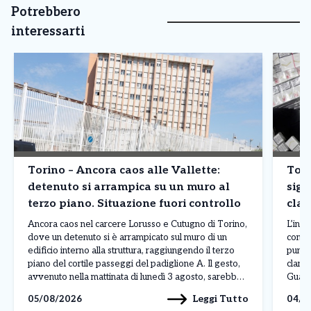
Potrebbero
interessarti
Torino – Ancora caos alle Vallette:
Tori
detenuto si arrampica su un muro al
siga
terzo piano. Situazione fuori controllo
clan
prod
Ancora caos nel carcere Lorusso e Cutugno di Torino,
L’inda
dove un detenuto si è arrampicato sul muro di un
contr
edificio interno alla struttura, raggiungendo il terzo
punto
piano del cortile passeggi del padiglione A. Il gesto,
clande
avvenuto nella mattinata di lunedì 3 agosto, sarebbe
Guardi
legato a una protesta, anche se al momento non sono
fabbri
Leggi Tutto
05/08/2026
04/0
ancora stati […]
Reale