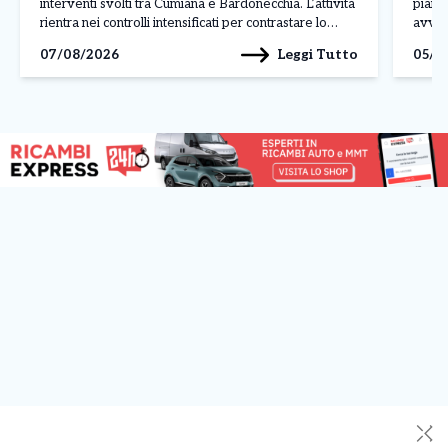
interventi svolti tra Cumiana e Bardonecchia. L’attività
piano 
rientra nei controlli intensificati per contrastare lo
avven
spaccio e la coltivazione di sostanze stupefacenti sul
legat
Leggi Tutto
07/08/2026
05/0
territorio. L’operazione più rilevante è stata condotta
ancora
a Cumiana, dove […]
✕