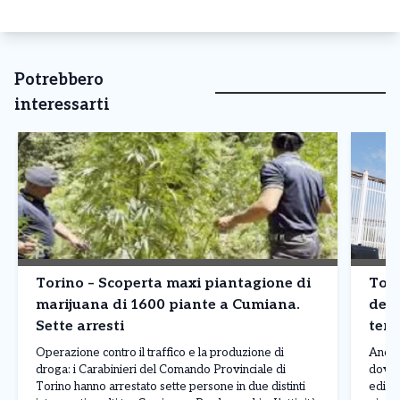
Potrebbero
interessarti
Torino – Scoperta maxi piantagione di
Tori
marijuana di 1600 piante a Cumiana.
dete
Sette arresti
terz
Operazione contro il traffico e la produzione di
Ancor
droga: i Carabinieri del Comando Provinciale di
dove 
Torino hanno arrestato sette persone in due distinti
edific