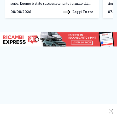
serie. L’uomo è stato successivamente fermato dai
rientr
carabinieri con l’accusa di tentato omicidio. A
spacci
Leggi Tutto
08/08/2026
07/0
raccontare la dinamica dell’accaduto è stato uno dei
territ
[…]
a Cum
✕