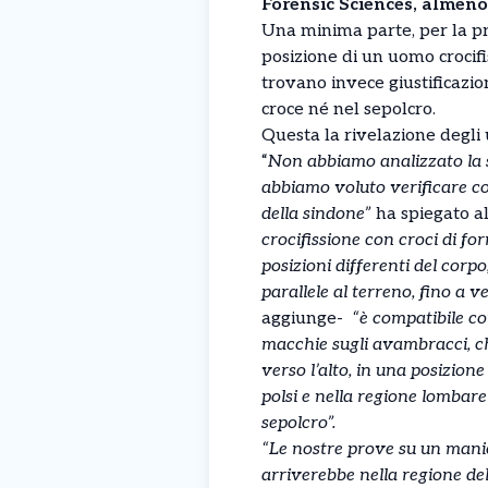
Forensic Sciences, almeno
Una minima parte, per la pr
posizione di un uomo crocifi
trovano invece giustificazio
croce né nel sepolcro.
Questa la rivelazione degli 
“
Non abbiamo analizzato la 
abbiamo voluto verificare co
della sindone”
ha spiegato a
crocifissione con croci di for
posizioni differenti del corp
parallele al terreno, fino a v
aggiunge-
“è compatibile co
macchie sugli avambracci, ch
verso l’alto, in una posizion
polsi e nella regione lombar
sepolcro”.
“Le nostre prove su un mani
arriverebbe nella regione de