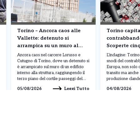
Torino – Ancora caos alle
Torino capita
Vallette: detenuto si
contrabbando
arrampica su un muro al
Scoperte cin
terzo piano. Situazione fuori
clandestine: 
Ancora caos nel carcere Lorusso e
L’indagine: Torino
controllo
pacchetti pr
Cutugno di Torino, dove un detenuto si
snodi del contrabb
è arrampicato sul muro di un edificio
Europa, non solo 
interno alla struttura, raggiungendo il
transito ma anche
terzo piano del cortile passeggi del
produzione clande
padiglione A. Il gesto, avvenuto nella
congiunta di Carab
Leggi Tutto
05/08/2026
04/08/2026
mattinata di lunedì 3 agosto, sarebbe
Finanza ha portato
legato a una protesta, anche se al
cinque fabbriche i
momento non sono ancora stati […]
tra Torino, Venari
Torinese e Avigli
denominata […]