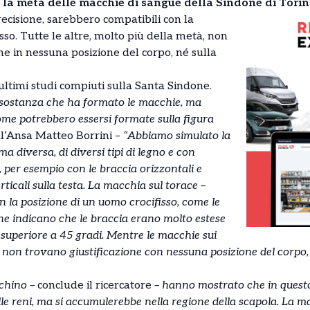
 la metà delle macchie di sangue della Sindone di Torin
ecisione, sarebbero compatibili con la
sso. Tutte le altre, molto più della metà, non
ne in nessuna posizione del corpo, né sulla
ultimi studi compiuti sulla Santa Sindone.
sostanza che ha formato le macchie, ma
me potrebbero essersi formate sulla figura
ll’Ansa Matteo Borrini –
“Abbiamo simulato la
ma diversa, di diversi tipi di legno e con
o, per esempio con le braccia orizzontali e
erticali sulla testa. La macchia sul torace –
n la posizione di un uomo crocifisso, come le
e indicano che le braccia erano molto estese
e superiore a 45 gradi. Mentre le macchie sui
e non trovano giustificazione con nessuna posizione del corpo, 
chino –
conclude il ricercatore
– hanno mostrato che in questo
lle reni, ma si accumulerebbe nella regione della scapola. La 