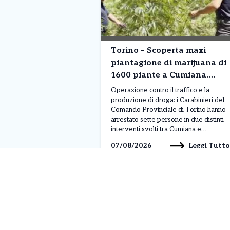
Torino – Scoperta maxi
piantagione di marijuana di
1600 piante a Cumiana.
Sette arresti
Operazione contro il traffico e la
produzione di droga: i Carabinieri del
Comando Provinciale di Torino hanno
arrestato sette persone in due distinti
interventi svolti tra Cumiana e
Bardonecchia. L’attività rientra nei
Leggi Tutto
07/08/2026
controlli intensificati per contrastare lo
spaccio e la coltivazione di sostanze
stupefacenti sul territorio. L’operazione
più rilevante è stata condotta a
Cumiana, dove […]